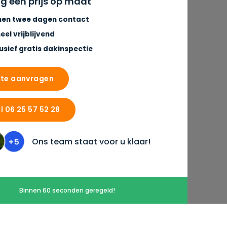
 een prijs op maat
nen twee dagen contact
eel vrijblijvend
lusief gratis dakinspectie
rte aanvragen
l 06 25 57 52 28
Ons team staat voor u klaar!
Binnen 60 seconden geregeld!