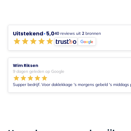
Uitstekend
•
5,0
40
reviews uit
2
bronnen
Wim Riksen
9 dagen geleden op Google
Supper bedrijf. Voor daklekkage 's morgens gebeld 's middags 