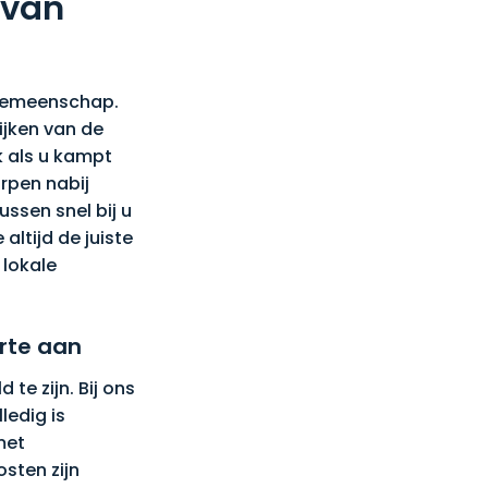
 van
 gemeenschap.
ijken van de
k als u kampt
orpen nabij
ssen snel bij u
altijd de juiste
 lokale
rte aan
te zijn. Bij ons
ledig is
met
osten zijn