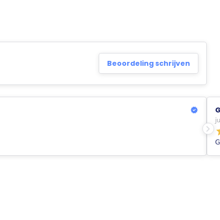
Beoordeling schrijven
G
j
G